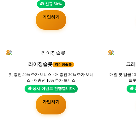
🎁 신규 50%
가입하기
8
9
라이징슬롯
크레
라이징슬롯
첫 충전 50% 추가 보너스 · 매 충전 20% 추가 보너
매일 첫 입금 15
스 · 재충전 10% 추가 보너스
슬롯
🎁 상시 이벤트 진행합니다.
🎁
가입하기