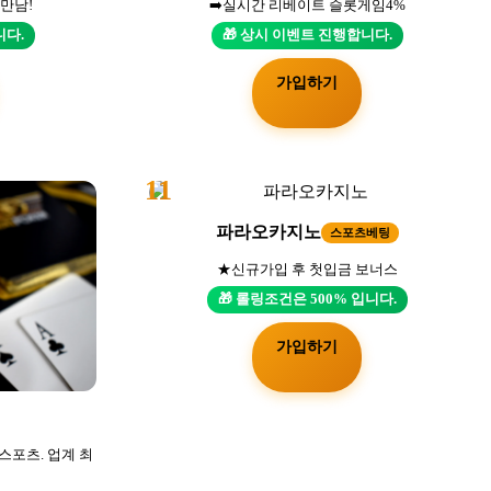
만남!
➡️실시간 리베이트 슬롯게임4%
니다.
🎁 상시 이벤트 진행합니다.
가입하기
11
파라오카지노
스포츠베팅
★신규가입 후 첫입금 보너스
🎁 롤링조건은 500% 입니다.
가입하기
스포츠. 업계 최