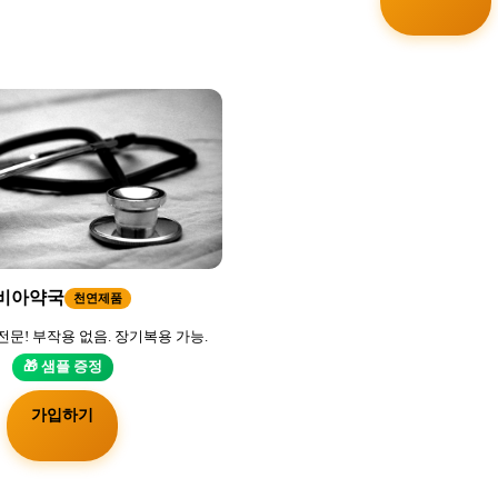
비아약국
천연제품
전문! 부작용 없음. 장기복용 가능.
🎁 샘플 증정
가입하기