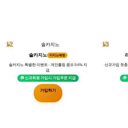
12
13
솔카지노
카지노베팅
솔카지노 특별한 이벤트 · 개인롤링 콤프 0.6% 지
신규가입 첫충 
급.
🎁 신규회원 가입시 가입쿠폰 지급

가입하기