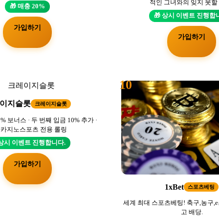
적인 그녀와의 잊지 못할 
🎁 매충 20%
🎁 상시 이벤트 진행합
가입하기
가입하기
10
이지슬롯
크레이지슬롯
% 보너스 · 두 번째 입금 10% 추가 ·
카지노스포츠 전용 롤링
 상시 이벤트 진행합니다.
가입하기
1xBet
스포츠베팅
세계 최대 스포츠베팅! 축구,농구,e
고 배당.