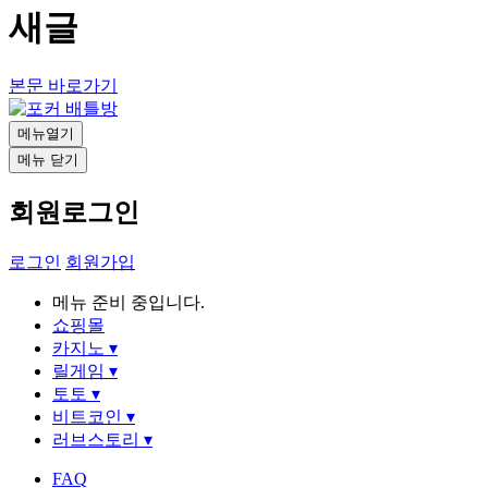
새글
본문 바로가기
메뉴열기
메뉴 닫기
회원로그인
로그인
회원가입
메뉴 준비 중입니다.
쇼핑몰
카지노 ▾
릴게임 ▾
토토 ▾
비트코인 ▾
러브스토리 ▾
FAQ