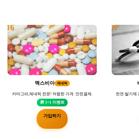
16
17
맥스비아
제네릭
카마그라,제네릭 전문! 저렴한 가격. 안전결제.
천연 발기제 
🎁 3+1 이벤트
가입하기