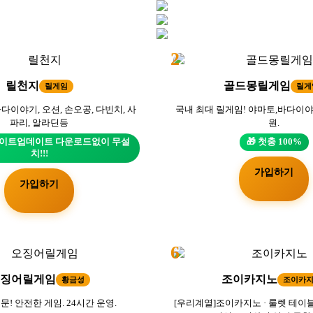
2
릴천지
골드몽릴게임
릴게임
릴게
다이야기, 오션, 손오공, 다빈치, 사
국내 최대 릴게임! 야마토,바다이
파리, 알라딘등
원.
 사이트업데이트 다운로드없이 무설
🎁 첫충 100%
치!!!
가입하기
가입하기
6
징어릴게임
조이카지노
황금성
조이카
문! 안전한 게임. 24시간 운영.
[우리계열]조이카지노 · 룰렛 테이