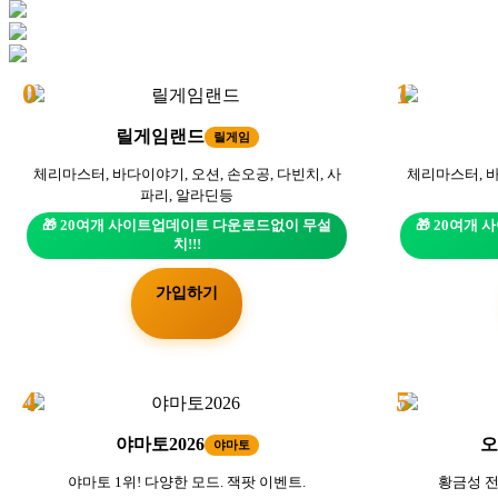
0
1
릴게임랜드
릴게임
체리마스터, 바다이야기, 오션, 손오공, 다빈치, 사
체리마스터, 바
파리, 알라딘등
🎁 20여개 사이트업데이트 다운로드없이 무설
🎁 20여개
치!!!
가입하기
4
5
야마토2026
오
야마토
야마토 1위! 다양한 모드. 잭팟 이벤트.
황금성 전