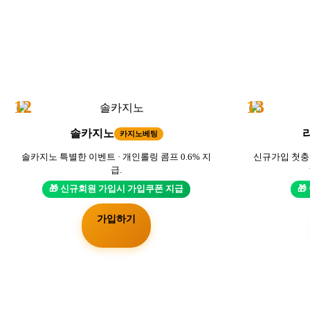
12
13
솔카지노
카지노베팅
솔카지노 특별한 이벤트 · 개인롤링 콤프 0.6% 지
신규가입 첫충 
급.
🎁 신규회원 가입시 가입쿠폰 지급

가입하기