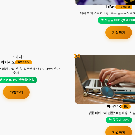
1xBet
스포츠베팅
세계 최대 스포츠베팅! 축구,농구,e스포츠.
🎁 첫입금100%(최대€130
가입하기
14
라카지노
슬롯카지노
· 회원 가입 후 첫 입금액에 대하여 30% 추가
충전.
🎁 이벤트 5% 진행합니다.
가입하기
하나약국
종합
정품 비아그라 전문! 빠른배송. 처
🎁 첫구매 20%
가입하기