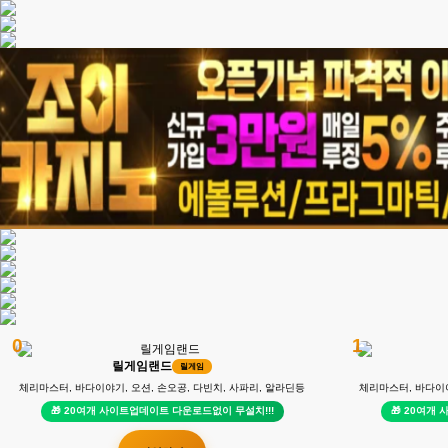
0
1
릴게임랜드
릴게임
체리마스터, 바다이야기, 오션, 손오공, 다빈치, 사파리, 알라딘등
체리마스터, 바다이야
🎁 20여개 사이트업데이트 다운로드없이 무설치!!!
🎁 20여개