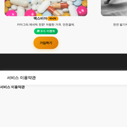
맥스비아
제네릭
카마그라,제네릭 전문! 저렴한 가격. 안전결제.
천연 발기제
🎁 3+1 이벤트
가입하기
서비스 이용약관
서비스 이용약관