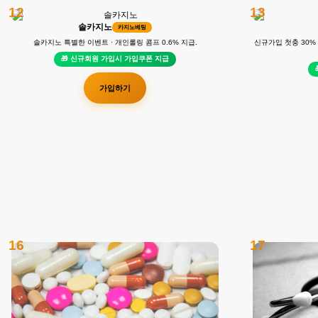
12
13
솔카지노
카지노베팅
솔카지노 특별한 이벤트 · 개인롤링 콤프 0.6% 지급.
신규가입 첫충 30% 
🎁 신규회원 가입시 가입쿠폰 지급
가입하기
16
17