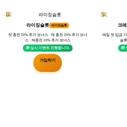
8
9
라이징슬롯
크레
라이징슬롯
첫 충전 50% 추가 보너스 · 매 충전 20% 추가 보너
매일 첫 입금 15
스 · 재충전 10% 추가 보너스
슬롯
🎁 상시 이벤트 진행합니다.
🎁
가입하기