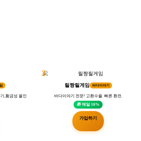
3
릴짱릴게임
임
바다이야기
야기,황금성 올인
바다이야기 전문! 고환수율. 빠른 환전.
🎁 매일 10%
가입하기