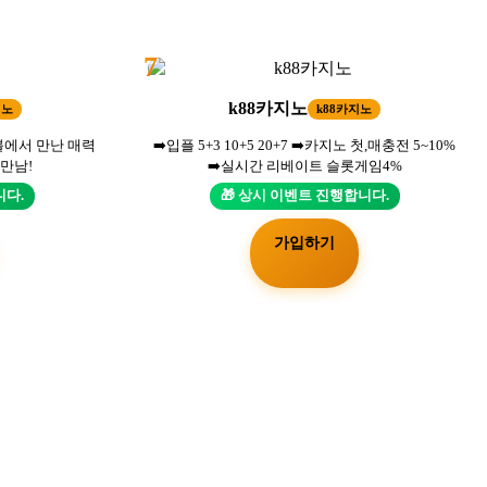
7
k88카지노
지노
k88카지노
블에서 만난 매력
➡️입플 5+3 10+5 20+7 ➡️카지노 첫,매충전 5~10%
만남!
➡️실시간 리베이트 슬롯게임4%
니다.
🎁 상시 이벤트 진행합니다.
가입하기