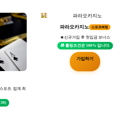
11
파라오카지노
스포츠베팅
★신규가입 후 첫입금 보너스
🎁 롤링조건은 500% 입니다.
가입하기
스포츠. 업계 최
30)