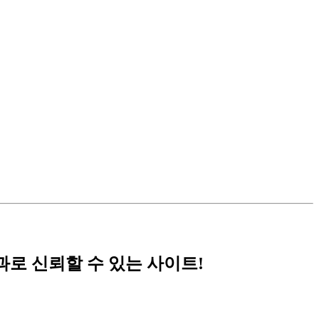
로 신뢰할 수 있는 사이트!