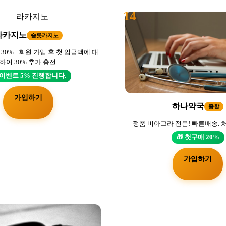
14
라카지노
슬롯카지노
30% · 회원 가입 후 첫 입금액에 대
하여 30% 추가 충전.
 이벤트 5% 진행합니다.
가입하기
하나약국
종합
정품 비아그라 전문! 빠른배송. 
🎁 첫구매 20%
가입하기