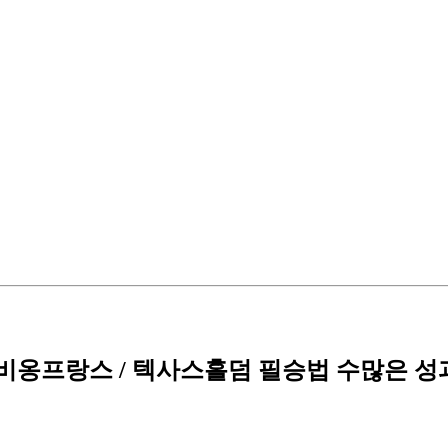
옹프랑스 / 텍사스홀덤 필승법 수많은 성과