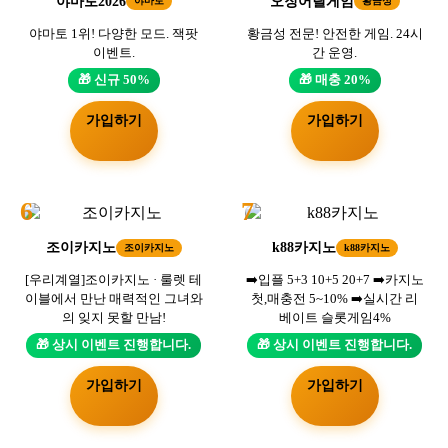
야마토2026
오징어릴게임
야마토
황금성
야마토 1위! 다양한 모드. 잭팟
황금성 전문! 안전한 게임. 24시
이벤트.
간 운영.
🎁 신규 50%
🎁 매충 20%
가입하기
가입하기
6
7
조이카지노
k88카지노
조이카지노
k88카지노
[우리계열]조이카지노 · 룰렛 테
➡️입플 5+3 10+5 20+7 ➡️카지노
이블에서 만난 매력적인 그녀와
첫,매충전 5~10% ➡️실시간 리
의 잊지 못할 만남!
베이트 슬롯게임4%
🎁 상시 이벤트 진행합니다.
🎁 상시 이벤트 진행합니다.
가입하기
가입하기