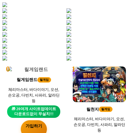
0
1
릴게임랜드
릴게임
체리마스터, 바다이야기, 오션,
손오공, 다빈치, 사파리, 알라딘
등
🎁 20여개 사이트업데이트
릴천지
릴게임
다운로드없이 무설치!!!
체리마스터, 바다이야기, 오션,
손오공, 다빈치, 사파리, 알라딘
가입하기
등