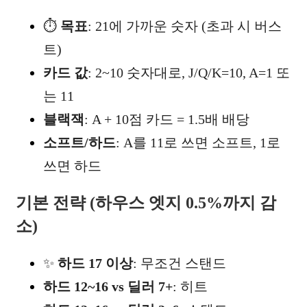
⏱️
목표
: 21에 가까운 숫자 (초과 시 버스
트)
카드 값
: 2~10 숫자대로, J/Q/K=10, A=1 또
는 11
블랙잭
: A + 10점 카드 = 1.5배 배당
소프트/하드
: A를 11로 쓰면 소프트, 1로
쓰면 하드
기본 전략 (하우스 엣지 0.5%까지 감
소)
✨
하드 17 이상
: 무조건 스탠드
하드 12~16 vs 딜러 7+
: 히트