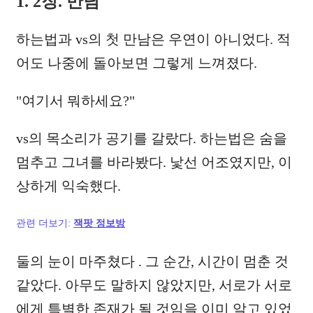
1. 2장. 만남
하는법과 vs의 첫 만남은 우연이 아니었다. 적
어도 나중에 돌아보면 그렇게 느껴졌다.
"여기서 뭐하세요?"
vs의 목소리가 공기를 갈랐다. 하는법은 숨을
멈추고 그녀를 바라봤다. 낯선 어조였지만, 이
상하게 익숙했다.
관련 더보기:
잭팟 정보방
둘의 눈이 마주쳤다 . 그 순간, 시간이 멈춘 것
같았다. 아무도 말하지 않았지만, 서로가 서로
에게 특별한 존재가 될 것임을 이미 알고 있었