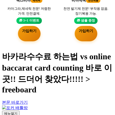
맥스비아
비아약국
제네릭
천연제품
카마그라,제네릭 전문! 저렴한
천연 발기제 전문! 부작용 없음.
가격. 안전결제.
장기복용 가능.
🎁 3+1 이벤트
🎁 샘플 증정
가입하기
가입하기
바카라수수료 하는법 vs online
baccarat card counting 바로 이
곳!! 드더어 찾았다!!!!! >
freeboard
본문 바로가기
메뉴열기