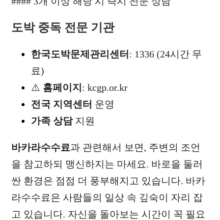
#### 3개 이상 해당 시 즉시 전문 상담
도박 중독 전문 기관
한국도박문제관리센터
: 1336 (24시간 무
료)
⚠️
홈페이지
: kcgp.or.kr
전국 지역센터
운영
가족 상담
지원
바카라수수료
과 관련해서 보면, 주변의 조언
을 참고하되 맹신하지는 마세요. 바로을 둘러
싼 환경은 점점 더 풍부해지고 있습니다. 바카
라수수료은 사람들의 일상 속 깊숙이 자리 잡
고 있습니다. 자신을 돌아보는 시간이 꼭 필요