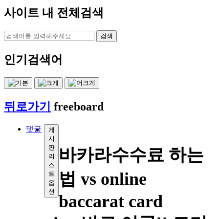
사이트 내 전체검색
검색
인기검색어
뒤로가기
freeboard
댓글
게
시
판
바카라수수료 하는
리
스
법 vs online
트
옵
션
baccarat card