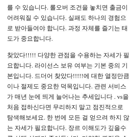
를 수 있습니다. 롤오버 조건을 놓치면 출금이
어려워질 수 있습니다. 실패도 하나의 경험으
로 받아들여야 합니다. 과정 자체를 즐기는 태
도가 중요합니다.
찾았다!!!!! 다양한 관점을 수용하는 자세가 필
요합니다. 라이선스 보유 여부는 기본 중의 기
본입니다. 드더어 찾았다!!!!!에 대한 열정만큼
이나 절제도 중요한 덕목입니다. 관련 서비스
가 매년 눈에 띄게 늘어나는 추세입니다 . vs을
처음 접하신다면 무리하지 말고 점진적으로
탐색해보세요. 한 번에 모든 걸 얻으려 하지 않
는 자세가 필요합니다. 장르 이해도가 깊을수