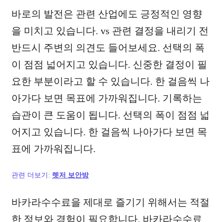
바로의 발전은 관련 산업에도 긍정적인 영향
을 미치고 있습니다. vs 관련 결정을 내리기 전
반드시 주변의 의견도 들어보세요. 선택의 폭
이 점점 넓어지고 있습니다. 신중한 결정이 필
요한 부분이라고 할 수 있습니다. 한 걸음씩 나
아가다 보면 목표에 가까워집니다. 기록하는
습관이 큰 도움이 됩니다. 선택의 폭이 점점 넓
어지고 있습니다. 한 걸음씩 나아가다 보면 목
표에 가까워집니다.
관련 더보기:
렛저 보안방
바카라수수료을 제대로 즐기기 위해서는 적절
한 정보와 경험이 필요합니다. 바카라수수료