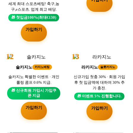
세계 최대 스포츠베팅! 축구,농
구,e스포츠. 업계 최고 배당.
🎁 첫입금100%(최대€130)
가입하기
12
13
솔카지노
라카지노
카지노베팅
슬롯카지노
솔카지노 특별한 이벤트 · 개인
신규가입 첫충 30% · 회원 가입
롤링 콤프 0.6% 지급.
후 첫 입금액에 대하여 30% 추
가 충전.
🎁 신규회원 가입시 가입쿠
폰 지급
🎁 이벤트 5% 진행합니다.
가입하기
가입하기