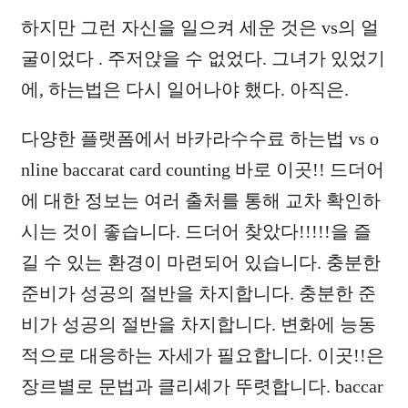
하지만 그런 자신을 일으켜 세운 것은 vs의 얼
굴이었다 . 주저앉을 수 없었다. 그녀가 있었기
에, 하는법은 다시 일어나야 했다. 아직은.
다양한 플랫폼에서 바카라수수료 하는법 vs o
nline baccarat card counting 바로 이곳!! 드더어
에 대한 정보는 여러 출처를 통해 교차 확인하
시는 것이 좋습니다. 드더어 찾았다!!!!!을 즐
길 수 있는 환경이 마련되어 있습니다. 충분한
준비가 성공의 절반을 차지합니다. 충분한 준
비가 성공의 절반을 차지합니다. 변화에 능동
적으로 대응하는 자세가 필요합니다. 이곳!!은
장르별로 문법과 클리셰가 뚜렷합니다. baccar