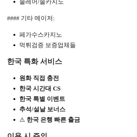
솔레어/솔카지노
#### 기타 메이저:
페가수스카지노
먹튀검증 보증업체들
한국 특화 서비스
원화 직접 충전
한국 시간대 CS
한국 특별 이벤트
추석/설날 보너스
⚠️
한국 은행 빠른 출금
이용 시 주의