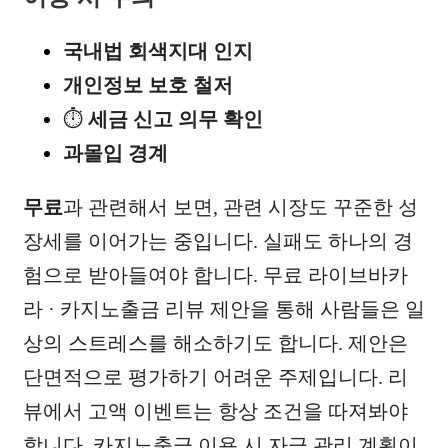
국내법 회색지대 인지
개인정보 보호 철저
⏱️
세금 신고 의무 확인
과몰입 경계
무료
과 관련해서 보면, 관련 시장도 꾸준한 성
장세를 이어가는 중입니다. 실패도 하나의 경
험으로 받아들여야 합니다. 무료 라이브바카
라 · 카지노출금 리뷰 제안을 통해 사람들은 일
상의 스트레스를 해소하기도 합니다. 제안은
단면적으로 평가하기 어려운 주제입니다. 리
뷰에서 고액 이벤트는 항상 조건을 따져봐야
합니다. 카지노출금 이용 시 자금 관리 계획이