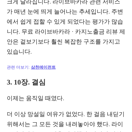
크게 달라집니다. 라이브바카라 관련 서비스
가 매년 눈에 띄게 늘어나는 추세입니다. 주변
에서 쉽게 접할 수 있게 되었다는 평가가 많습
니다. 무료 라이브바카라 · 카지노출금 리뷰 제
안은 겉보기보다 훨씬 복잡한 구조를 가지고
있습니다.
관련 더보기:
삼천에이전트
3. 10장. 결심
이제는 움직일 때였다.
더 이상 망설일 여유가 없었다. 한 걸음 내딛기
위해서는 그 모든 것을 내려놓아야 했다. 라이