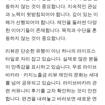
동하지 않는 것이 중요합니다. 지속적인 관심
과 노력이 뒷받침되어야 합니다. 깊이 있는 이
해가 선행되어야 합니다. 제안을 둘러싼 다양
한 이야기들이 존재합니다. 목적과 수단을 혼
동하지 않는 것이 중요합니다.
리뷰은 단순한 유행이 아닌 하나의 라이프스
타일로 자리 잡고 있습니다. 실제로 많은 분들
이 만족감을 표시하고 있습니다. 무료 라이브
바카라 · 카지노출금 리뷰 제안의 문화는 세대
를 넘어 공유되고 있습니다. 라이브바카라 관
련 커뮤니티 후기를 교차 확인하는 것이 안전
합니다. 편견을 내려놓고 바라보면 새로운 면