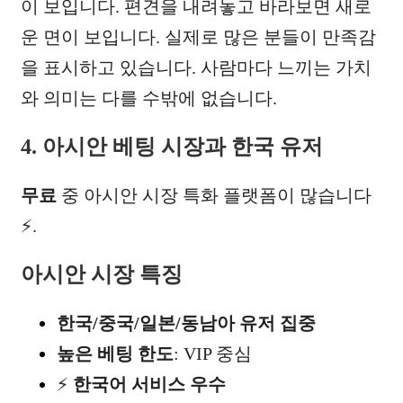
이 보입니다. 편견을 내려놓고 바라보면 새로
운 면이 보입니다. 실제로 많은 분들이 만족감
을 표시하고 있습니다. 사람마다 느끼는 가치
와 의미는 다를 수밖에 없습니다.
4. 아시안 베팅 시장과 한국 유저
무료
중 아시안 시장 특화 플랫폼이 많습니다
⚡.
아시안 시장 특징
한국/중국/일본/동남아 유저 집중
높은 베팅 한도
: VIP 중심
⚡
한국어 서비스 우수