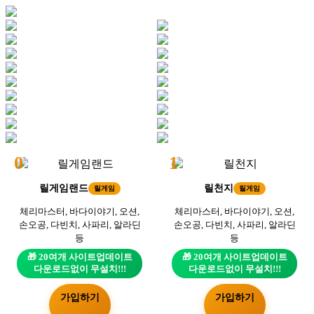
0
1
릴게임랜드
릴천지
릴게임
릴게임
체리마스터, 바다이야기, 오션,
체리마스터, 바다이야기, 오션,
손오공, 다빈치, 사파리, 알라딘
손오공, 다빈치, 사파리, 알라딘
등
등
🎁 20여개 사이트업데이트
🎁 20여개 사이트업데이트
다운로드없이 무설치!!!
다운로드없이 무설치!!!
가입하기
가입하기