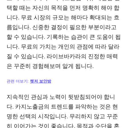
택할 때는 자신의 목적을 먼저 명확히 해야 합
니다. 무료 시장의 규모는 해마다 확대되는 흐
름입니다. 신중한 결정이 필요한 부분이라고
할 수 있습니다. 기록하는 습관이 큰 도움이 됩
니다. 무료의 가치는 개인의 관점에 따라 달라
질 수 있습니다. 라이브바카라의 진정한 매력
은 꾸준히 경험해보며 알게 됩니다.
관련 더보기:
렛저 보안방
지속적인 관심과 노력이 뒷받침되어야 합니
다. 카지노출금의 트렌드를 파악하는 것은 현
명한 선택의 시작입니다. 무리하지 않고 꾸준
히 이어가는 것이 좋습니다. 목적과 수단을 혼