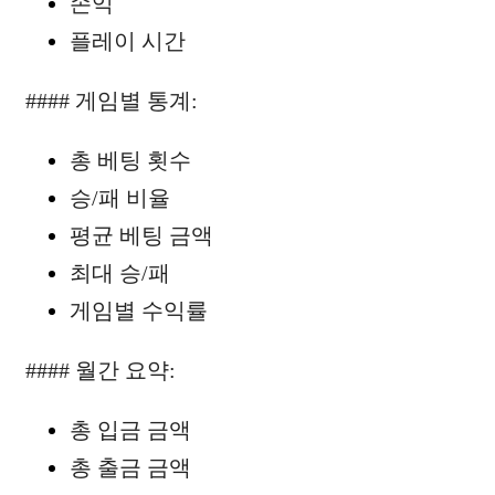
손익
플레이 시간
#### 게임별 통계:
총 베팅 횟수
승/패 비율
평균 베팅 금액
최대 승/패
게임별 수익률
#### 월간 요약:
총 입금 금액
총 출금 금액