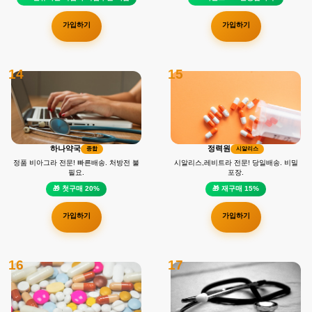
가입하기
가입하기
14
15
하나약국
정력원
종합
시알리스
정품 비아그라 전문! 빠른배송. 처방전 불
시알리스,레비트라 전문! 당일배송. 비밀
필요.
포장.
🎁 첫구매 20%
🎁 재구매 15%
가입하기
가입하기
16
17