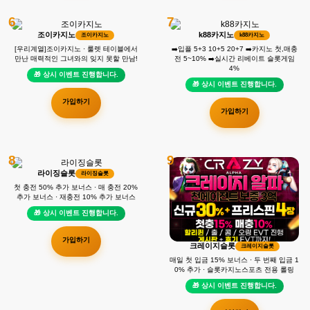
6
7
조이카지노
k88카지노
조이카지노
k88카지노
[우리계열]조이카지노 · 룰렛 테이블에서
➡️입플 5+3 10+5 20+7 ➡️카지노 첫,매충
만난 매력적인 그녀와의 잊지 못할 만남!
전 5~10% ➡️실시간 리베이트 슬롯게임
4%
🎁 상시 이벤트 진행합니다.
🎁 상시 이벤트 진행합니다.
가입하기
가입하기
8
9
라이징슬롯
라이징슬롯
첫 충전 50% 추가 보너스 · 매 충전 20%
추가 보너스 · 재충전 10% 추가 보너스
🎁 상시 이벤트 진행합니다.
가입하기
크레이지슬롯
크레이지슬롯
매일 첫 입금 15% 보너스 · 두 번째 입금 1
0% 추가 · 슬롯카지노스포츠 전용 롤링
🎁 상시 이벤트 진행합니다.