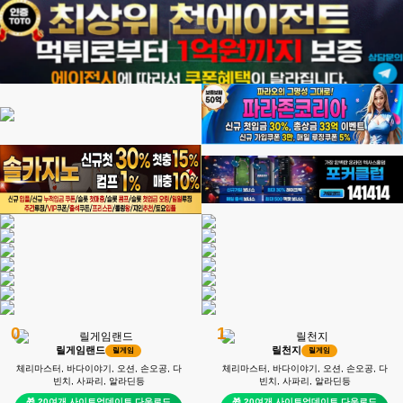
0
1
릴게임랜드
릴천지
릴게임
릴게임
체리마스터, 바다이야기, 오션, 손오공, 다
체리마스터, 바다이야기, 오션, 손오공, 다
빈치, 사파리, 알라딘등
빈치, 사파리, 알라딘등
🎁 20여개 사이트업데이트 다운로드
🎁 20여개 사이트업데이트 다운로드