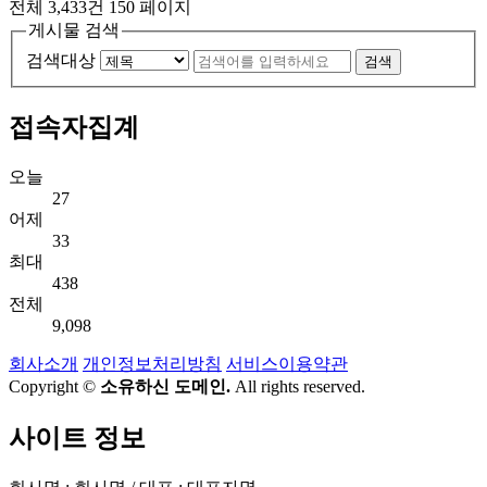
전체 3,433건
150 페이지
게시물 검색
검색대상
검색
접속자집계
오늘
27
어제
33
최대
438
전체
9,098
회사소개
개인정보처리방침
서비스이용약관
Copyright ©
소유하신 도메인.
All rights reserved.
사이트 정보