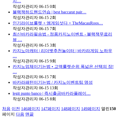
지…
작성자
관리자
06-15
0
회
블랙잭하드핸드연습 | best baccarat pair…
작성자
관리자
06-15
2
회
인기라이브룰렛 + 엠게임섯다 + TheMacauRoos…
작성자
관리자
06-15
7
회
최신바카라필승법 - 정품카지노이벤트 - 블랙잭무료리
뷰 …
작성자
관리자
06-15
3
회
카지노마캐터 | 리더벳추천놀이터 | 바카라게임 노하우
…
작성자
관리자
06-15
9
회
카지노업체이기는법 • 고액룰렛순위 폭넓은 선택의 장!
…
작성자
관리자
06-15
7
회
바카라패턴이기는법 / 카지노이벤트팁 명성
작성자
관리자
06-15
13
회
legit punto banco | 즉시출금바카라플레이…
작성자
관리자
06-15
8
회
처음
이전
146
페이지
147
페이지
148
페이지
149
페이지
열린
150
페이지
다음
맨끝