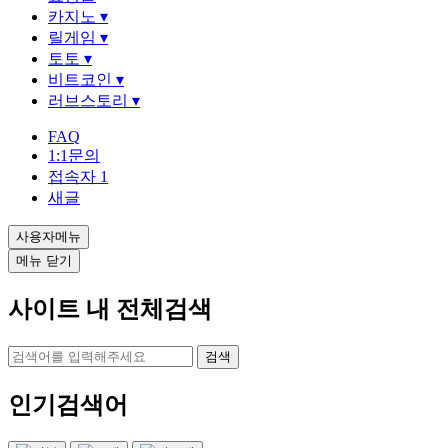
카지노 ▾
릴게임 ▾
토토 ▾
비트코인 ▾
러브스토리 ▾
FAQ
1:1문의
접속자
1
새글
사용자메뉴
메뉴 닫기
사이트 내 전체검색
검색
인기검색어